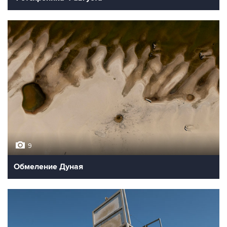
9
Обмеление Дуная