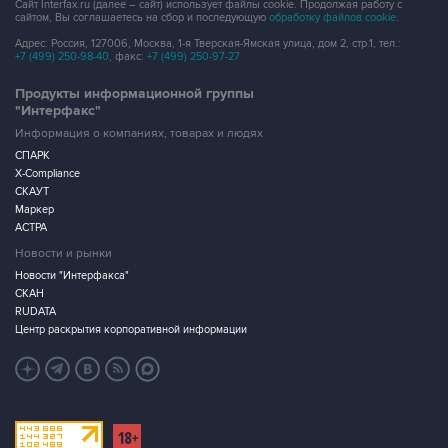
Сайт Interfax.ru (далее – сайт) использует файлы cookie. Продолжая работу с
сайтом, Вы соглашаетесь на сбор и последующую
обработку файлов cookie
.
Адрес: Россия, 127006, Москва, 1-я Тверская-Ямская улица, дом 2, стр.1, тел.:
+7 (499) 250-98-40
, факс:
+7 (499) 250-97-27
Продукты информационной группы
"Интерфакс"
Информация о компаниях, товарах и людях
СПАРК
X-Compliance
СКАУТ
Маркер
АСТРА
Новости и рынки
Новости "Интерфакса"
СКАН
RUDATA
Центр раскрытия корпоративной информации