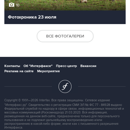
10
Фотохроника 23 июля
ВСЕ ФОТОГАЛЕРЕИ
Контакты
Об "Интерфаксе"
Пресс-центр
Вакансии
Реклама на сайте
Мероприятия
Copyright © 1991—2026 Interfax. Все права защищены. Сетевое издание
"Интерфакс.ру". Свидетельство о регистрации СМИ ЭЛ № ФС 77 - 84928 выдано
Федеральной службой по надзору в сфере связи, информационных технологий и
массовых коммуникаций (Роскомнадзор) 21.03.2023. Вся информация,
размещенная на данном веб-сайте, предназначена только для персонального
пользования и не подлежит дальнейшему воспроизведению и/или
распространению в какой-либо форме, иначе как с письменного разрешения
Интерфакса.