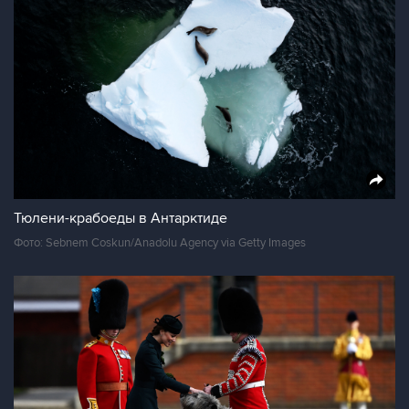
Тюлени-крабоеды в Антарктиде
Фото: Sebnem Coskun/Anadolu Agency via Getty Images