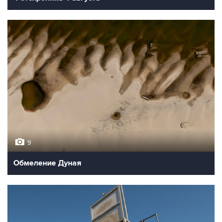
9
Обмеление Дуная