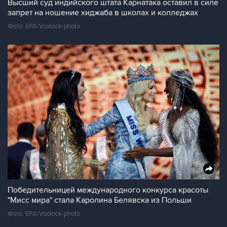
Высший суд индийского штата Карнатака оставил в силе
запрет на ношение хиджаба в школах и колледжах
Фото: EPA/Vostock-photo
Победительницей международного конкурса красоты
"Мисс мира" стала Каролина Белявска из Польши
Фото: EPA/Vostock-photo