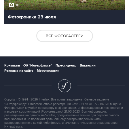
10
Фотохроника 23 июля
ВСЕ ФОТОГАЛЕРЕИ
Контакты
Об "Интерфаксе"
Пресс-центр
Вакансии
Реклама на сайте
Мероприятия
Copyright © 1991—2026 Interfax. Все права защищены. Сетевое издание
"Интерфакс.ру". Свидетельство о регистрации СМИ ЭЛ № ФС 77 - 84928 выдано
Федеральной службой по надзору в сфере связи, информационных технологий и
массовых коммуникаций (Роскомнадзор) 21.03.2023. Вся информация,
размещенная на данном веб-сайте, предназначена только для персонального
пользования и не подлежит дальнейшему воспроизведению и/или
распространению в какой-либо форме, иначе как с письменного разрешения
Интерфакса.