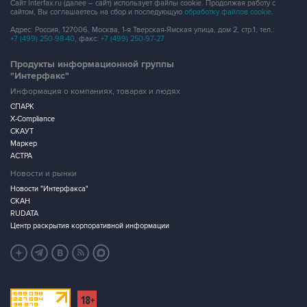
Сайт Interfax.ru (далее – сайт) использует файлы cookie. Продолжая работу с
сайтом, Вы соглашаетесь на сбор и последующую
обработку файлов cookie
.
Адрес: Россия, 127006, Москва, 1-я Тверская-Ямская улица, дом 2, стр.1, тел.:
+7 (499) 250-98-40
, факс:
+7 (499) 250-97-27
Продукты информационной группы
"Интерфакс"
Информация о компаниях, товарах и людях
СПАРК
X-Compliance
СКАУТ
Маркер
АСТРА
Новости и рынки
Новости "Интерфакса"
СКАН
RUDATA
Центр раскрытия корпоративной информации