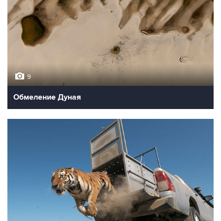
9
Обмеление Дуная