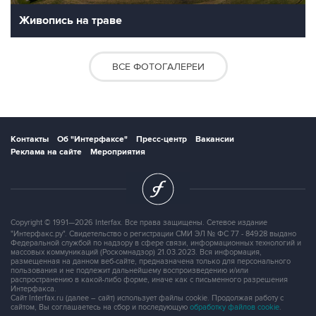
Живопись на траве
ВСЕ ФОТОГАЛЕРЕИ
Контакты
Об "Интерфаксе"
Пресс-центр
Вакансии
Реклама на сайте
Мероприятия
Copyright © 1991—2026 Interfax. Все права защищены. Сетевое издание
"Интерфакс.ру". Свидетельство о регистрации СМИ ЭЛ № ФС 77 - 84928 выдано
Федеральной службой по надзору в сфере связи, информационных технологий и
массовых коммуникаций (Роскомнадзор) 21.03.2023. Вся информация,
размещенная на данном веб-сайте, предназначена только для персонального
пользования и не подлежит дальнейшему воспроизведению и/или
распространению в какой-либо форме, иначе как с письменного разрешения
Интерфакса.
Сайт Interfax.ru (далее – сайт) использует файлы cookie. Продолжая работу с
сайтом, Вы соглашаетесь на сбор и последующую
обработку файлов cookie
.