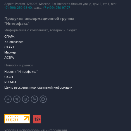
Адрес: Россия, 127006, Москва, 1-я Тверская-Ямская улица, дом 2, стр.1, тел.:
+7 (499) 250-98-40
, факс:
+7 (499) 250-97-27
Продукты информационной группы
"Интерфакс"
Информация о компаниях, товарах и людях
СПАРК
X-Compliance
СКАУТ
Маркер
АСТРА
Новости и рынки
Новости "Интерфакса"
СКАН
RUDATA
Центр раскрытия корпоративной информации
Условия использования информации