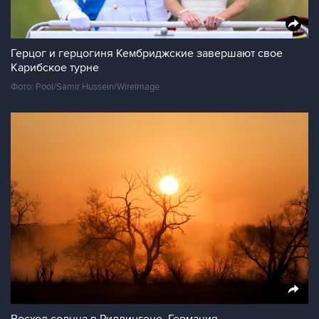
Герцог и герцогиня Кембриджские завершают свое
Карибское турне
Фото: Pool/Samir Hussein/WireImage