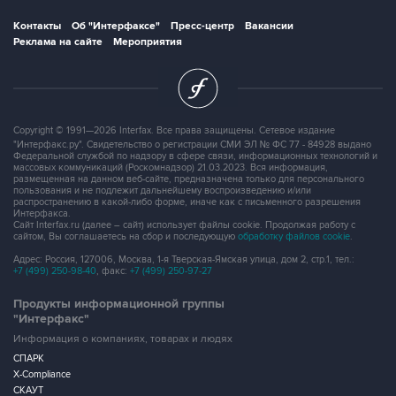
Контакты
Об "Интерфаксе"
Пресс-центр
Вакансии
Реклама на сайте
Мероприятия
Copyright © 1991—2026 Interfax. Все права защищены. Сетевое издание
"Интерфакс.ру". Свидетельство о регистрации СМИ ЭЛ № ФС 77 - 84928 выдано
Федеральной службой по надзору в сфере связи, информационных технологий и
массовых коммуникаций (Роскомнадзор) 21.03.2023. Вся информация,
размещенная на данном веб-сайте, предназначена только для персонального
пользования и не подлежит дальнейшему воспроизведению и/или
распространению в какой-либо форме, иначе как с письменного разрешения
Интерфакса.
Сайт Interfax.ru (далее – сайт) использует файлы cookie. Продолжая работу с
сайтом, Вы соглашаетесь на сбор и последующую
обработку файлов cookie
.
Адрес: Россия, 127006, Москва, 1-я Тверская-Ямская улица, дом 2, стр.1, тел.:
+7 (499) 250-98-40
, факс:
+7 (499) 250-97-27
Продукты информационной группы
"Интерфакс"
Информация о компаниях, товарах и людях
СПАРК
X-Compliance
СКАУТ