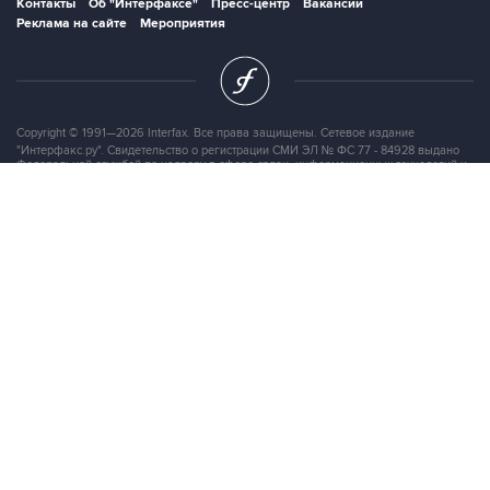
Контакты
Об "Интерфаксе"
Пресс-центр
Вакансии
Реклама на сайте
Мероприятия
Copyright © 1991—2026 Interfax. Все права защищены. Сетевое издание
"Интерфакс.ру". Свидетельство о регистрации СМИ ЭЛ № ФС 77 - 84928 выдано
Федеральной службой по надзору в сфере связи, информационных технологий и
массовых коммуникаций (Роскомнадзор) 21.03.2023. Вся информация,
размещенная на данном веб-сайте, предназначена только для персонального
пользования и не подлежит дальнейшему воспроизведению и/или
распространению в какой-либо форме, иначе как с письменного разрешения
Интерфакса.
Сайт Interfax.ru (далее – сайт) использует файлы cookie. Продолжая работу с
сайтом, Вы соглашаетесь на сбор и последующую
обработку файлов cookie
.
Адрес: Россия, 127006, Москва, 1-я Тверская-Ямская улица, дом 2, стр.1, тел.:
+7 (499) 250-98-40
, факс:
+7 (499) 250-97-27
Продукты информационной группы
"Интерфакс"
Информация о компаниях, товарах и людях
СПАРК
X-Compliance
СКАУТ
Маркер