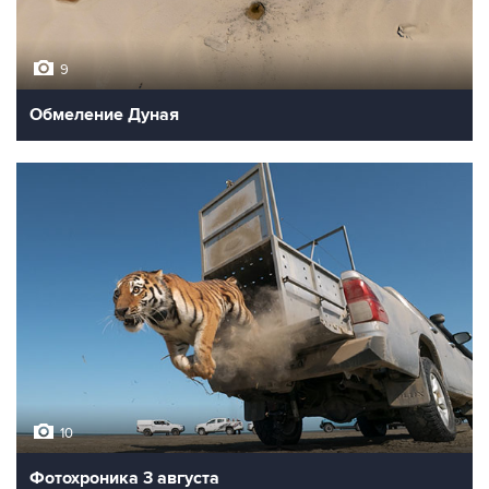
9
Обмеление Дуная
10
Фотохроника 3 августа