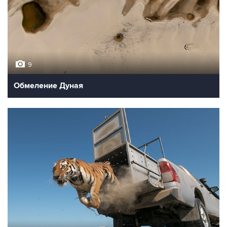
9
Обмеление Дуная