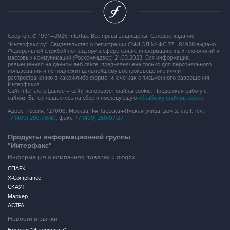
Copyright © 1991—2026 Interfax. Все права защищены. Сетевое издание
"Интерфакс.ру". Свидетельство о регистрации СМИ ЭЛ № ФС 77 - 84928 выдано
Федеральной службой по надзору в сфере связи, информационных технологий и
массовых коммуникаций (Роскомнадзор) 21.03.2023. Вся информация,
размещенная на данном веб-сайте, предназначена только для персонального
пользования и не подлежит дальнейшему воспроизведению и/или
распространению в какой-либо форме, иначе как с письменного разрешения
Интерфакса.
Сайт Interfax.ru (далее – сайт) использует файлы cookie. Продолжая работу с
сайтом, Вы соглашаетесь на сбор и последующую
обработку файлов cookie
.
Адрес: Россия, 127006, Москва, 1-я Тверская-Ямская улица, дом 2, стр.1, тел.:
+7 (499) 250-98-40
, факс:
+7 (499) 250-97-27
Продукты информационной группы
"Интерфакс"
Информация о компаниях, товарах и людях
СПАРК
X-Compliance
СКАУТ
Маркер
АСТРА
Новости и рынки