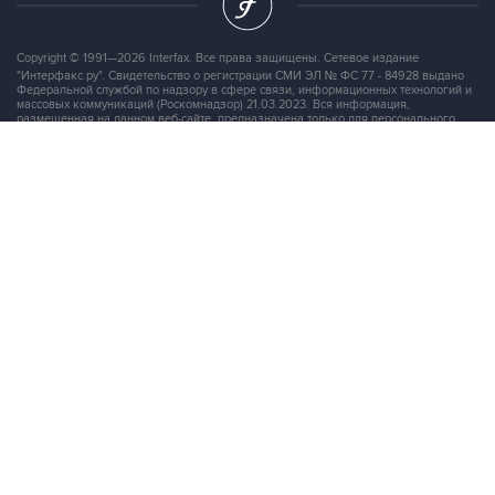
Copyright © 1991—2026 Interfax. Все права защищены. Сетевое издание
"Интерфакс.ру". Свидетельство о регистрации СМИ ЭЛ № ФС 77 - 84928 выдано
Федеральной службой по надзору в сфере связи, информационных технологий и
массовых коммуникаций (Роскомнадзор) 21.03.2023. Вся информация,
размещенная на данном веб-сайте, предназначена только для персонального
пользования и не подлежит дальнейшему воспроизведению и/или
распространению в какой-либо форме, иначе как с письменного разрешения
Интерфакса.
Сайт Interfax.ru (далее – сайт) использует файлы cookie. Продолжая работу с
сайтом, Вы соглашаетесь на сбор и последующую
обработку файлов cookie
.
Адрес: Россия, 127006, Москва, 1-я Тверская-Ямская улица, дом 2, стр.1, тел.:
+7 (499) 250-98-40
, факс:
+7 (499) 250-97-27
Продукты информационной группы
"Интерфакс"
Информация о компаниях, товарах и людях
СПАРК
X-Compliance
СКАУТ
Маркер
АСТРА
Новости и рынки
Новости "Интерфакса"