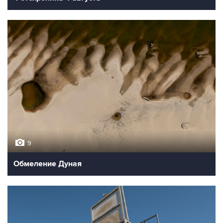
9
Обмеление Дуная