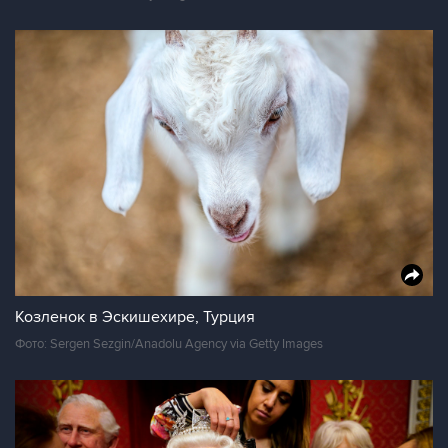
Козленок в Эскишехире, Турция
Фото: Sergen Sezgin/Anadolu Agency via Getty Images