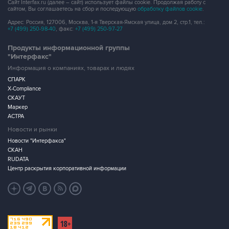
Сайт Interfax.ru (далее – сайт) использует файлы cookie. Продолжая работу с
сайтом, Вы соглашаетесь на сбор и последующую
обработку файлов cookie
.
Адрес: Россия, 127006, Москва, 1-я Тверская-Ямская улица, дом 2, стр.1, тел.:
+7 (499) 250-98-40
, факс:
+7 (499) 250-97-27
Продукты информационной группы
"Интерфакс"
Информация о компаниях, товарах и людях
СПАРК
X-Compliance
СКАУТ
Маркер
АСТРА
Новости и рынки
Новости "Интерфакса"
СКАН
RUDATA
Центр раскрытия корпоративной информации