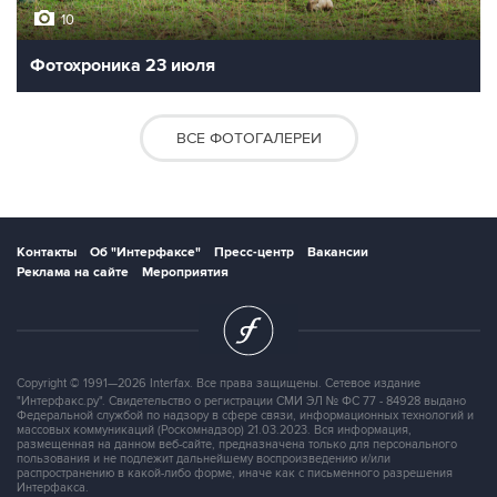
10
Фотохроника 23 июля
ВСЕ ФОТОГАЛЕРЕИ
Контакты
Об "Интерфаксе"
Пресс-центр
Вакансии
Реклама на сайте
Мероприятия
Copyright © 1991—2026 Interfax. Все права защищены. Сетевое издание
"Интерфакс.ру". Свидетельство о регистрации СМИ ЭЛ № ФС 77 - 84928 выдано
Федеральной службой по надзору в сфере связи, информационных технологий и
массовых коммуникаций (Роскомнадзор) 21.03.2023. Вся информация,
размещенная на данном веб-сайте, предназначена только для персонального
пользования и не подлежит дальнейшему воспроизведению и/или
распространению в какой-либо форме, иначе как с письменного разрешения
Интерфакса.