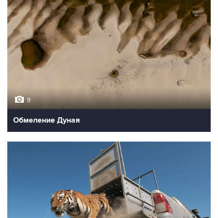
9
Обмеление Дуная