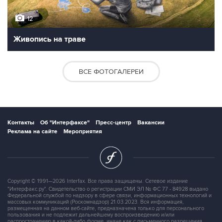
12
Живопись на траве
ВСЕ ФОТОГАЛЕРЕИ
Контакты
Об "Интерфаксе"
Пресс-центр
Вакансии
Реклама на сайте
Мероприятия
Copyright © 1991—2026 Interfax. Все права защищены. Сетевое издание
"Интерфакс.ру". Свидетельство о регистрации СМИ ЭЛ № ФС 77 - 84928 выдано
Федеральной службой по надзору в сфере связи, информационных технологий и
массовых коммуникаций (Роскомнадзор) 21.03.2023. Вся информация,
размещенная на данном веб-сайте, предназначена только для персонального
пользования и не подлежит дальнейшему воспроизведению и/или
распространению в какой-либо форме, иначе как с письменного разрешения