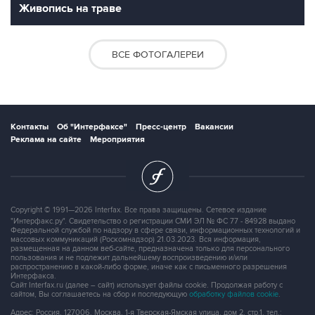
Живопись на траве
ВСЕ ФОТОГАЛЕРЕИ
Контакты
Об "Интерфаксе"
Пресс-центр
Вакансии
Реклама на сайте
Мероприятия
Copyright © 1991—2026 Interfax. Все права защищены. Сетевое издание
"Интерфакс.ру". Свидетельство о регистрации СМИ ЭЛ № ФС 77 - 84928 выдано
Федеральной службой по надзору в сфере связи, информационных технологий и
массовых коммуникаций (Роскомнадзор) 21.03.2023. Вся информация,
размещенная на данном веб-сайте, предназначена только для персонального
пользования и не подлежит дальнейшему воспроизведению и/или
распространению в какой-либо форме, иначе как с письменного разрешения
Интерфакса.
Сайт Interfax.ru (далее – сайт) использует файлы cookie. Продолжая работу с
сайтом, Вы соглашаетесь на сбор и последующую
обработку файлов cookie
.
Адрес: Россия, 127006, Москва, 1-я Тверская-Ямская улица, дом 2, стр.1, тел.: