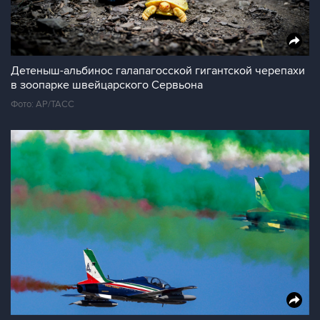
Детеныш-альбинос галапагосской гигантской черепахи
в зоопарке швейцарского Сервьона
Фото: АР/ТАСС