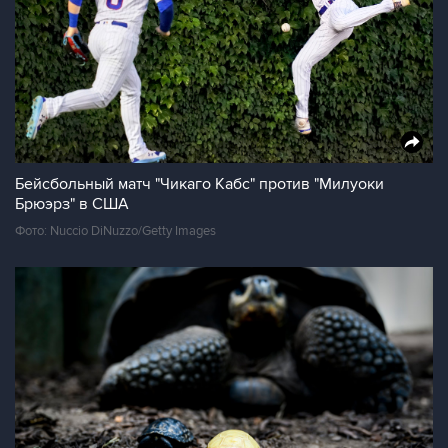
Бейсбольный матч "Чикаго Кабс" против "Милуоки
Брюэрз" в США
Фото: Nuccio DiNuzzo/Getty Images