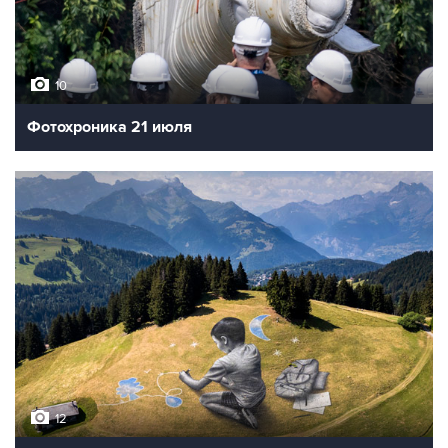
10
Фотохроника 21 июля
12