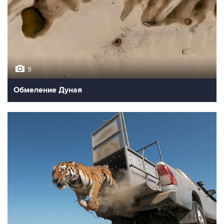
9
Обмеление Дуная