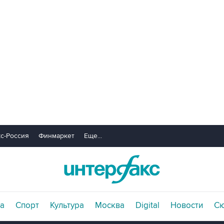
с-Россия
Финмаркет
Еще...
а
Спорт
Культура
Москва
Digital
Новости
С