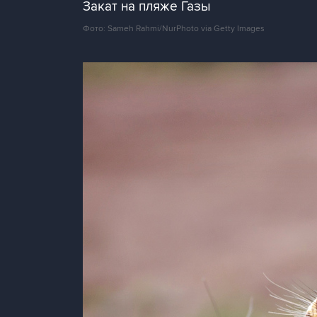
Закат на пляже Газы
Фото: Sameh Rahmi/NurPhoto via Getty Images