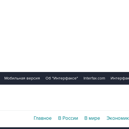
Мобильная версия
Об "Интерфаксе"
Interfax.com
Интерфак
Главное
В России
В мире
Экономик