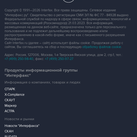
Copyright © 1991—2026 Interfax. Все права защищены. Сетевое издание
"Интерфакс.ру". Свидетельство о регистрации СМИ ЭЛ № ФС 77 - 84928 выдано
Федеральной службой по надзору в сфере связи, информационных технологий и
массовых коммуникаций (Роскомнадзор) 21.03.2023. Вся информация,
размещенная на данном веб-сайте, предназначена только для персонального
пользования и не подлежит дальнейшему воспроизведению и/или
распространению в какой-либо форме, иначе как с письменного разрешения
Интерфакса.
Сайт Interfax.ru (далее – сайт) использует файлы cookie. Продолжая работу с
сайтом, Вы соглашаетесь на сбор и последующую
обработку файлов cookie
.
Адрес: Россия, 127006, Москва, 1-я Тверская-Ямская улица, дом 2, стр.1, тел.:
+7 (499) 250-98-40
, факс:
+7 (499) 250-97-27
Продукты информационной группы
"Интерфакс"
Информация о компаниях, товарах и людях
СПАРК
X-Compliance
СКАУТ
Маркер
АСТРА
Новости и рынки
Новости "Интерфакса"
СКАН
RUDATA