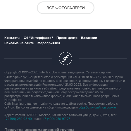
ВСЕ ФОТОГАЛЕРЕИ
Контакты
Об "Интерфаксе"
Пресс-центр
Вакансии
Реклама на сайте
Мероприятия
Copyright © 1991—2026 Interfax. Все права защищены. Сетевое издание
"Интерфакс.ру". Свидетельство о регистрации СМИ ЭЛ № ФС 77 - 84928 выдано
Федеральной службой по надзору в сфере связи, информационных технологий и
массовых коммуникаций (Роскомнадзор) 21.03.2023. Вся информация,
размещенная на данном веб-сайте, предназначена только для персонального
пользования и не подлежит дальнейшему воспроизведению и/или
распространению в какой-либо форме, иначе как с письменного разрешения
Интерфакса.
Сайт Interfax.ru (далее – сайт) использует файлы cookie. Продолжая работу с
сайтом, Вы соглашаетесь на сбор и последующую
обработку файлов cookie
.
Адрес: Россия, 127006, Москва, 1-я Тверская-Ямская улица, дом 2, стр.1, тел.:
+7 (499) 250-98-40
, факс:
+7 (499) 250-97-27
Продукты информационной группы