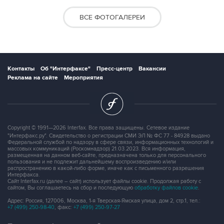
ВСЕ ФОТОГАЛЕРЕИ
Контакты
Об "Интерфаксе"
Пресс-центр
Вакансии
Реклама на сайте
Мероприятия
Copyright © 1991—2026 Interfax. Все права защищены. Сетевое издание
"Интерфакс.ру". Свидетельство о регистрации СМИ ЭЛ № ФС 77 - 84928 выдано
Федеральной службой по надзору в сфере связи, информационных технологий и
массовых коммуникаций (Роскомнадзор) 21.03.2023. Вся информация,
размещенная на данном веб-сайте, предназначена только для персонального
пользования и не подлежит дальнейшему воспроизведению и/или
распространению в какой-либо форме, иначе как с письменного разрешения
Интерфакса.
Сайт Interfax.ru (далее – сайт) использует файлы cookie. Продолжая работу с
сайтом, Вы соглашаетесь на сбор и последующую
обработку файлов cookie
.
Адрес: Россия, 127006, Москва, 1-я Тверская-Ямская улица, дом 2, стр.1, тел.:
+7 (499) 250-98-40
, факс:
+7 (499) 250-97-27