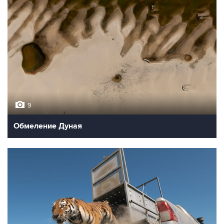
9
Обмеление Дуная