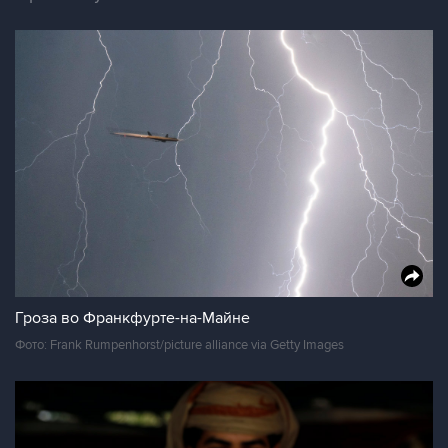
Гроза во Франкфурте-на-Майне
Фото: Frank Rumpenhorst/picture alliance via Getty Images