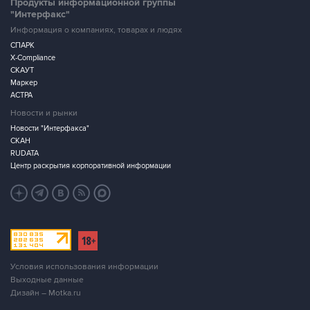
Продукты информационной группы
"Интерфакс"
Информация о компаниях, товарах и людях
СПАРК
X-Compliance
СКАУТ
Маркер
АСТРА
Новости и рынки
Новости "Интерфакса"
СКАН
RUDATA
Центр раскрытия корпоративной информации
Условия использования информации
Выходные данные
Дизайн – Motka.ru