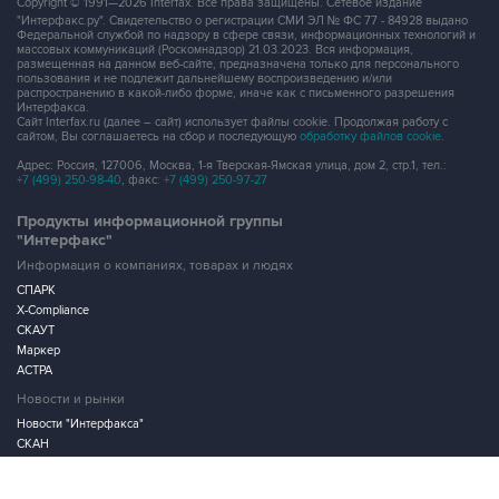
Copyright © 1991—2026 Interfax. Все права защищены. Сетевое издание
"Интерфакс.ру". Свидетельство о регистрации СМИ ЭЛ № ФС 77 - 84928 выдано
Федеральной службой по надзору в сфере связи, информационных технологий и
массовых коммуникаций (Роскомнадзор) 21.03.2023. Вся информация,
размещенная на данном веб-сайте, предназначена только для персонального
пользования и не подлежит дальнейшему воспроизведению и/или
распространению в какой-либо форме, иначе как с письменного разрешения
Интерфакса.
Сайт Interfax.ru (далее – сайт) использует файлы cookie. Продолжая работу с
сайтом, Вы соглашаетесь на сбор и последующую
обработку файлов cookie
.
Адрес: Россия, 127006, Москва, 1-я Тверская-Ямская улица, дом 2, стр.1, тел.:
+7 (499) 250-98-40
, факс:
+7 (499) 250-97-27
Продукты информационной группы
"Интерфакс"
Информация о компаниях, товарах и людях
СПАРК
X-Compliance
СКАУТ
Маркер
АСТРА
Новости и рынки
Новости "Интерфакса"
СКАН
RUDATA
Центр раскрытия корпоративной информации