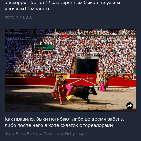
энсьерро - бег от 12 разъяренных быков по узким
улочкам Памплоны
Фото: АР/ТАСС
Как правило, быки погибают либо во время забега,
либо после него в ходе схваток с тореадорами
Фото: Pablo Blazquez Dominguez/Getty Images