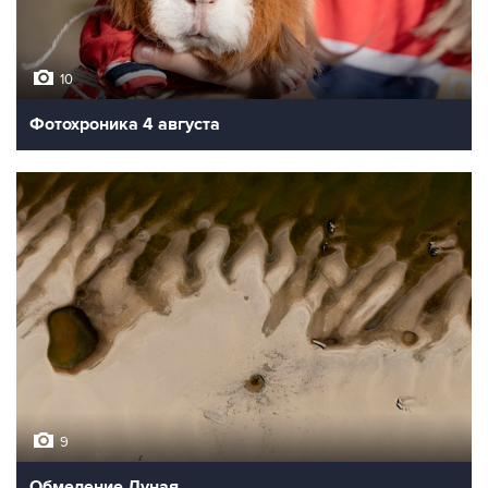
10
Фотохроника 4 августа
9
Обмеление Дуная