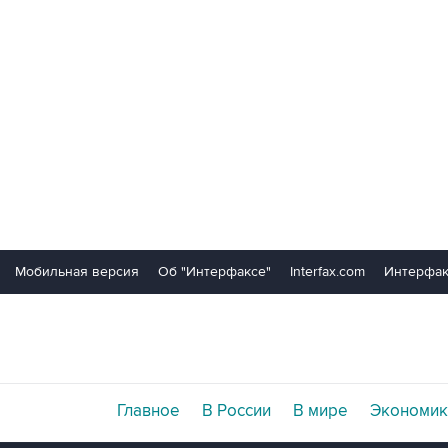
Мобильная версия
Об "Интерфаксе"
Interfax.com
Интерфак
Главное
В России
В мире
Экономик