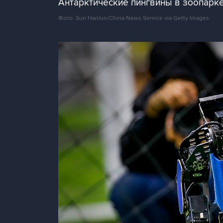
Антарктические пингвины в зоопарке
Фото: Sun Hanlun/China News Service via Getty Images