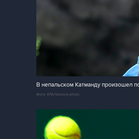
В непальском Катманду произошел п
Фото: EPA/Vostock-photo