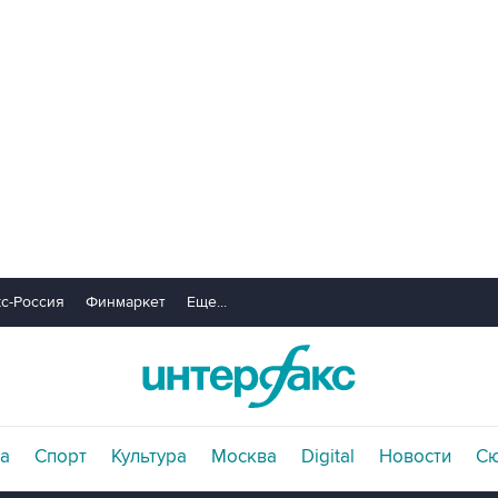
с-Россия
Финмаркет
Еще...
а
Спорт
Культура
Москва
Digital
Новости
С