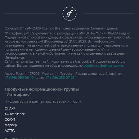
Copyright © 1991—2026 Interfax. Все права защищены. Сетевое издание
"Интерфакс.ру". Свидетельство о регистрации СМИ ЭЛ № ФС 77 - 84928 выдано
Федеральной службой по надзору в сфере связи, информационных технологий и
массовых коммуникаций (Роскомнадзор) 21.03.2023. Вся информация,
размещенная на данном веб-сайте, предназначена только для персонального
пользования и не подлежит дальнейшему воспроизведению и/или
распространению в какой-либо форме, иначе как с письменного разрешения
Интерфакса.
Сайт Interfax.ru (далее – сайт) использует файлы cookie. Продолжая работу с
сайтом, Вы соглашаетесь на сбор и последующую
обработку файлов cookie
.
Адрес: Россия, 127006, Москва, 1-я Тверская-Ямская улица, дом 2, стр.1, тел.:
+7 (499) 250-98-40
, факс:
+7 (499) 250-97-27
Продукты информационной группы
"Интерфакс"
Информация о компаниях, товарах и людях
СПАРК
X-Compliance
СКАУТ
Маркер
АСТРА
Новости и рынки