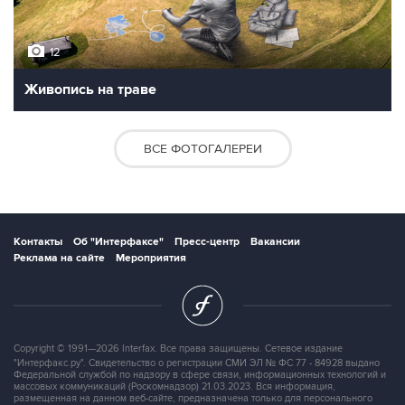
12
Живопись на траве
ВСЕ ФОТОГАЛЕРЕИ
Контакты
Об "Интерфаксе"
Пресс-центр
Вакансии
Реклама на сайте
Мероприятия
Copyright © 1991—2026 Interfax. Все права защищены. Сетевое издание
"Интерфакс.ру". Свидетельство о регистрации СМИ ЭЛ № ФС 77 - 84928 выдано
Федеральной службой по надзору в сфере связи, информационных технологий и
массовых коммуникаций (Роскомнадзор) 21.03.2023. Вся информация,
размещенная на данном веб-сайте, предназначена только для персонального