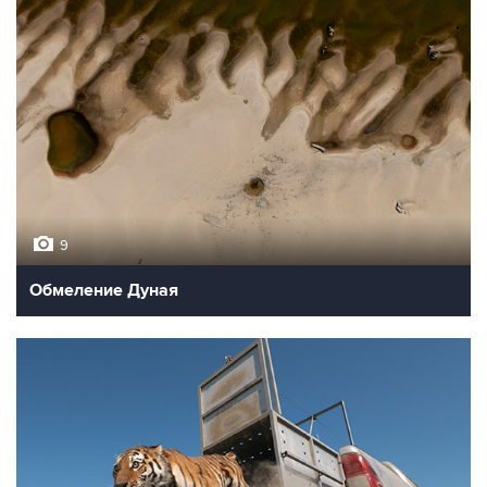
9
Обмеление Дуная