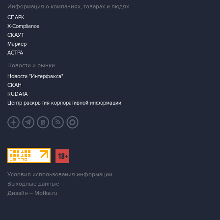
Информация о компаниях, товарах и людях
СПАРК
X-Compliance
СКАУТ
Маркер
АСТРА
Новости и рынки
Новости "Интерфакса"
СКАН
RUDATA
Центр раскрытия корпоративной информации
Условия использования информации
Выходные данные
Дизайн – Motka.ru