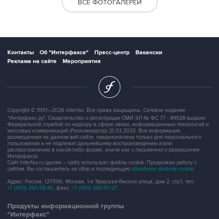
ВСЕ ФОТОГАЛЕРЕИ
Контакты
Об "Интерфаксе"
Пресс-центр
Вакансии
Реклама на сайте
Мероприятия
Copyright © 1991—2026 Interfax. Все права защищены. Сетевое издание
"Интерфакс.ру". Свидетельство о регистрации СМИ ЭЛ № ФС 77 - 84928 выдано
Федеральной службой по надзору в сфере связи, информационных технологий и
массовых коммуникаций (Роскомнадзор) 21.03.2023. Вся информация,
размещенная на данном веб-сайте, предназначена только для персонального
пользования и не подлежит дальнейшему воспроизведению и/или
распространению в какой-либо форме, иначе как с письменного разрешения
Интерфакса.
Сайт Interfax.ru (далее – сайт) использует файлы cookie. Продолжая работу с
сайтом, Вы соглашаетесь на сбор и последующую
обработку файлов cookie
.
Адрес: Россия, 127006, Москва, 1-я Тверская-Ямская улица, дом 2, стр.1, тел.:
+7 (499) 250-98-40
, факс:
+7 (499) 250-97-27
Продукты информационной группы
"Интерфакс"