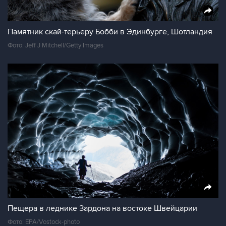
Памятник скай-терьеру Бобби в Эдинбурге, Шотландия
Фото: Jeff J Mitchell/Getty Images
Пещера в леднике Зардона на востоке Швейцарии
Фото: EPA/Vostock-photo