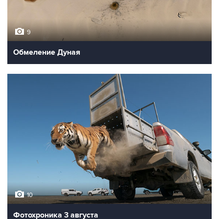
9
Обмеление Дуная
10
Фотохроника 3 августа