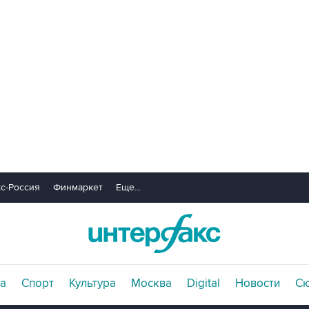
с-Россия
Финмаркет
Еще...
а
Спорт
Культура
Москва
Digital
Новости
С