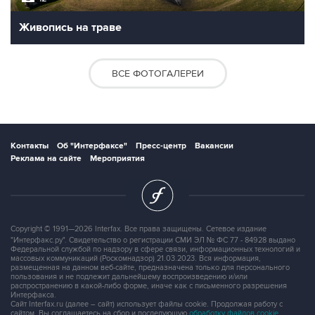
Живопись на траве
ВСЕ ФОТОГАЛЕРЕИ
Контакты
Об "Интерфаксе"
Пресс-центр
Вакансии
Реклама на сайте
Мероприятия
Copyright © 1991—2026 Interfax. Все права защищены. Сетевое издание
"Интерфакс.ру". Свидетельство о регистрации СМИ ЭЛ № ФС 77 - 84928 выдано
Федеральной службой по надзору в сфере связи, информационных технологий и
массовых коммуникаций (Роскомнадзор) 21.03.2023. Вся информация,
размещенная на данном веб-сайте, предназначена только для персонального
пользования и не подлежит дальнейшему воспроизведению и/или
распространению в какой-либо форме, иначе как с письменного разрешения
Интерфакса.
Сайт Interfax.ru (далее – сайт) использует файлы cookie. Продолжая работу с
сайтом, Вы соглашаетесь на сбор и последующую
обработку файлов cookie
.