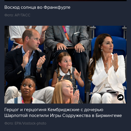
Восход солнца во Франкфурте
Фото: AP/ТАСС
Герцог и герцогиня Кембриджские с дочерью
Шарлоттой посетили Игры Содружества в Бирмингеме
Фото: EPA/Vostock-photo