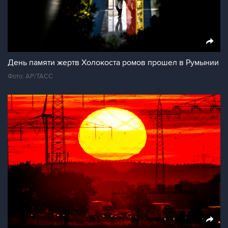
День памяти жертв Холокоста ромов прошел в Румынии
Фото: AP/ТАСС