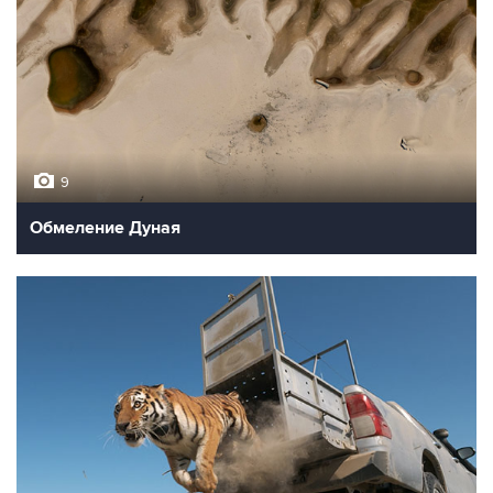
9
Обмеление Дуная