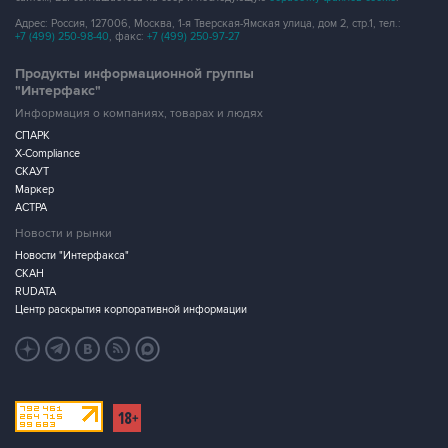
Адрес: Россия, 127006, Москва, 1-я Тверская-Ямская улица, дом 2, стр.1, тел.:
+7 (499) 250-98-40
, факс:
+7 (499) 250-97-27
Продукты информационной группы
"Интерфакс"
Информация о компаниях, товарах и людях
СПАРК
X-Compliance
СКАУТ
Маркер
АСТРА
Новости и рынки
Новости "Интерфакса"
СКАН
RUDATA
Центр раскрытия корпоративной информации