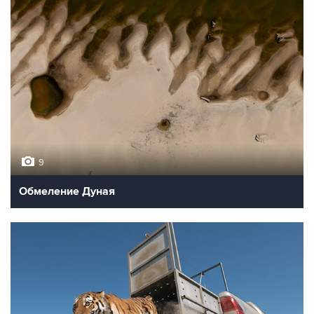
9
Обмеление Дуная