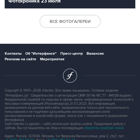
Фотохроника 23 июля
ВСЕ ФОТОГАЛЕРЕИ
Контакты
Об "Интерфаксе"
Пресс-центр
Вакансии
Реклама на сайте
Мероприятия
Copyright © 1991—2026 Interfax. Все права защищены. Сетевое издание
"Интерфакс.ру". Свидетельство о регистрации СМИ ЭЛ № ФС 77 - 84928 выдано
Федеральной службой по надзору в сфере связи, информационных технологий и
массовых коммуникаций (Роскомнадзор) 21.03.2023. Вся информация,
размещенная на данном веб-сайте, предназначена только для персонального
пользования и не подлежит дальнейшему воспроизведению и/или
распространению в какой-либо форме, иначе как с письменного разрешения
Интерфакса.
Сайт Interfax.ru (далее – сайт) использует файлы cookie. Продолжая работу с
сайтом, Вы соглашаетесь на сбор и последующую
обработку файлов cookie
.
Адрес: Россия, 127006, Москва, 1-я Тверская-Ямская улица, дом 2, стр.1, тел.: