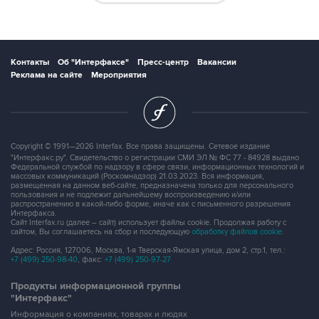
Контакты
Об "Интерфаксе"
Пресс-центр
Вакансии
Реклама на сайте
Мероприятия
Copyright © 1991—2026 Interfax. Все права защищены. Сетевое издание
"Интерфакс.ру". Свидетельство о регистрации СМИ ЭЛ № ФС 77 - 84928 выдано
Федеральной службой по надзору в сфере связи, информационных технологий и
массовых коммуникаций (Роскомнадзор) 21.03.2023. Вся информация,
размещенная на данном веб-сайте, предназначена только для персонального
пользования и не подлежит дальнейшему воспроизведению и/или
распространению в какой-либо форме, иначе как с письменного разрешения
Интерфакса.
Сайт Interfax.ru (далее – сайт) использует файлы cookie. Продолжая работу с
сайтом, Вы соглашаетесь на сбор и последующую
обработку файлов cookie
.
Адрес: Россия, 127006, Москва, 1-я Тверская-Ямская улица, дом 2, стр.1, тел.:
+7 (499) 250-98-40
, факс:
+7 (499) 250-97-27
Продукты информационной группы
"Интерфакс"
Информация о компаниях, товарах и людях