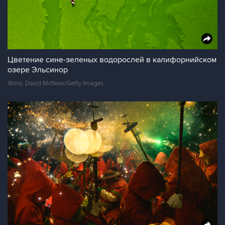
Цветение сине-зеленых водорослей в калифорнийском
озере Эльсинор
Фото: David McNew/Getty Images