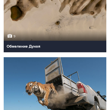
9
Обмеление Дуная