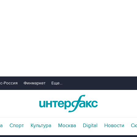
с-Россия
Финмаркет
Еще...
а
Спорт
Культура
Москва
Digital
Новости
С