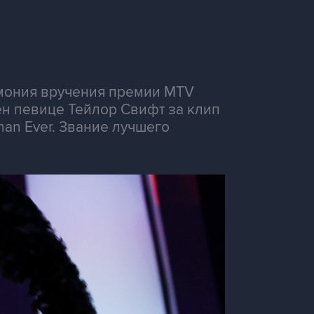
емония вручения премии MTV
ен певице Тейлор Свифт за клип
han Ever. Звание лучшего