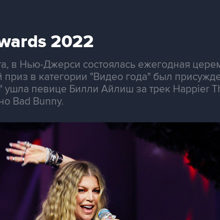
wards 2022
ста, в Нью-Джерси состоялась ежегодная цер
й приз в категории "Видео года" был присужд
да" ушла певице Билли Айлиш за трек Happier T
но Bad Bunny.