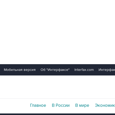
Мобильная версия
Об "Интерфаксе"
Interfax.com
Интерфак
Главное
В России
В мире
Экономик