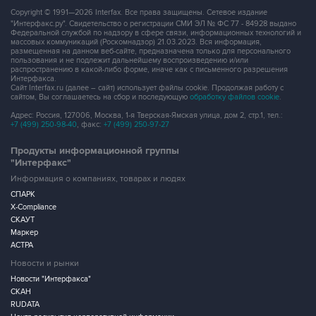
Copyright © 1991—2026 Interfax. Все права защищены. Сетевое издание
"Интерфакс.ру". Свидетельство о регистрации СМИ ЭЛ № ФС 77 - 84928 выдано
Федеральной службой по надзору в сфере связи, информационных технологий и
массовых коммуникаций (Роскомнадзор) 21.03.2023. Вся информация,
размещенная на данном веб-сайте, предназначена только для персонального
пользования и не подлежит дальнейшему воспроизведению и/или
распространению в какой-либо форме, иначе как с письменного разрешения
Интерфакса.
Сайт Interfax.ru (далее – сайт) использует файлы cookie. Продолжая работу с
сайтом, Вы соглашаетесь на сбор и последующую
обработку файлов cookie
.
Адрес: Россия, 127006, Москва, 1-я Тверская-Ямская улица, дом 2, стр.1, тел.:
+7 (499) 250-98-40
, факс:
+7 (499) 250-97-27
Продукты информационной группы
"Интерфакс"
Информация о компаниях, товарах и людях
СПАРК
X-Compliance
СКАУТ
Маркер
АСТРА
Новости и рынки
Новости "Интерфакса"
СКАН
RUDATA