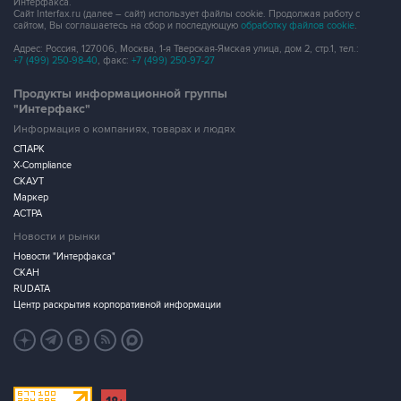
Интерфакса.
Сайт Interfax.ru (далее – сайт) использует файлы cookie. Продолжая работу с
сайтом, Вы соглашаетесь на сбор и последующую
обработку файлов cookie
.
Адрес: Россия, 127006, Москва, 1-я Тверская-Ямская улица, дом 2, стр.1, тел.:
+7 (499) 250-98-40
, факс:
+7 (499) 250-97-27
Продукты информационной группы
"Интерфакс"
Информация о компаниях, товарах и людях
СПАРК
X-Compliance
СКАУТ
Маркер
АСТРА
Новости и рынки
Новости "Интерфакса"
СКАН
RUDATA
Центр раскрытия корпоративной информации