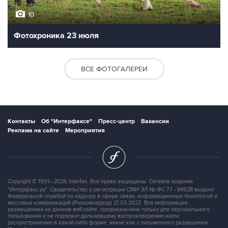
10
Фотохроника 23 июля
ВСЕ ФОТОГАЛЕРЕИ
Контакты
Об "Интерфаксе"
Пресс-центр
Вакансии
Реклама на сайте
Мероприятия
Copyright © 1991—2026 Interfax. Все права защищены. Сетевое издание
"Интерфакс.ру". Свидетельство о регистрации СМИ ЭЛ № ФС 77 - 84928 выдано
Федеральной службой по надзору в сфере связи, информационных технологий и
массовых коммуникаций (Роскомнадзор) 21.03.2023. Вся информация,
размещенная на данном веб-сайте, предназначена только для персонального
пользования и не подлежит дальнейшему воспроизведению и/или
распространению в какой-либо форме, иначе как с письменного разрешения