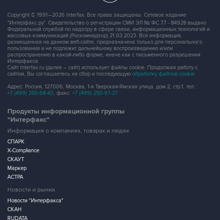
Copyright © 1991—2026 Interfax. Все права защищены. Сетевое издание
"Интерфакс.ру". Свидетельство о регистрации СМИ ЭЛ № ФС 77 - 84928 выдано
Федеральной службой по надзору в сфере связи, информационных технологий и
массовых коммуникаций (Роскомнадзор) 21.03.2023. Вся информация,
размещенная на данном веб-сайте, предназначена только для персонального
пользования и не подлежит дальнейшему воспроизведению и/или
распространению в какой-либо форме, иначе как с письменного разрешения
Интерфакса.
Сайт Interfax.ru (далее – сайт) использует файлы cookie. Продолжая работу с
сайтом, Вы соглашаетесь на сбор и последующую
обработку файлов cookie
.
Адрес: Россия, 127006, Москва, 1-я Тверская-Ямская улица, дом 2, стр.1, тел.:
+7 (499) 250-98-40
, факс:
+7 (499) 250-97-27
Продукты информационной группы
"Интерфакс"
Информация о компаниях, товарах и людях
СПАРК
X-Compliance
СКАУТ
Маркер
АСТРА
Новости и рынки
Новости "Интерфакса"
СКАН
RUDATA