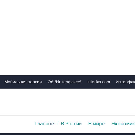
Мобильная версия
Об "Интерфаксе"
Interfax.com
Интерфак
Главное
В России
В мире
Экономик