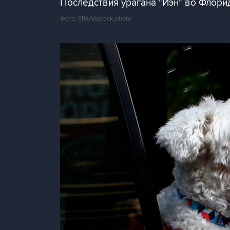
Последствия урагана "Иэн" во Флори
Фото: EPA/Vostock-photo