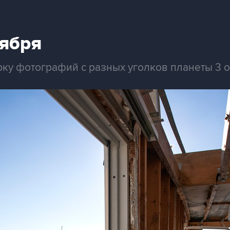
тября
рку фотографий с разных уголков планеты 3 