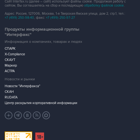
Сайт Interfax.ru (далее – сайт) использует файлы cookie. Продолжая работу с
сайтом, Вы соглашаетесь на сбор и последующую
обработку файлов cookie
.
Адрес: Россия, 127006, Москва, 1-я Тверская-Ямская улица, дом 2, стр.1, тел.:
+7 (499) 250-98-40
, факс:
+7 (499) 250-97-27
Продукты информационной группы
"Интерфакс"
Информация о компаниях, товарах и людях
СПАРК
X-Compliance
СКАУТ
Маркер
АСТРА
Новости и рынки
Новости "Интерфакса"
СКАН
RUDATA
Центр раскрытия корпоративной информации