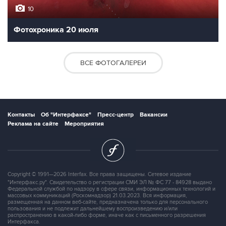
10
Фотохроника 20 июля
ВСЕ ФОТОГАЛЕРЕИ
Контакты
Об "Интерфаксе"
Пресс-центр
Вакансии
Реклама на сайте
Мероприятия
Copyright © 1991—2026 Interfax. Все права защищены. Сетевое издание
"Интерфакс.ру". Свидетельство о регистрации СМИ ЭЛ № ФС 77 - 84928 выдано
Федеральной службой по надзору в сфере связи, информационных технологий и
массовых коммуникаций (Роскомнадзор) 21.03.2023. Вся информация,
размещенная на данном веб-сайте, предназначена только для персонального
пользования и не подлежит дальнейшему воспроизведению и/или
распространению в какой-либо форме, иначе как с письменного разрешения
Интерфакса.