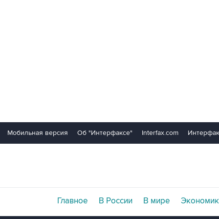
Мобильная версия
Об "Интерфаксе"
Interfax.com
Интерфак
Главное
В России
В мире
Экономик