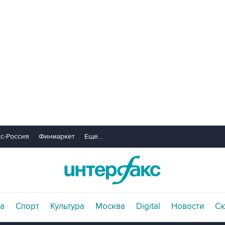
с-Россия
Финмаркет
Еще...
а
Спорт
Культура
Москва
Digital
Новости
С