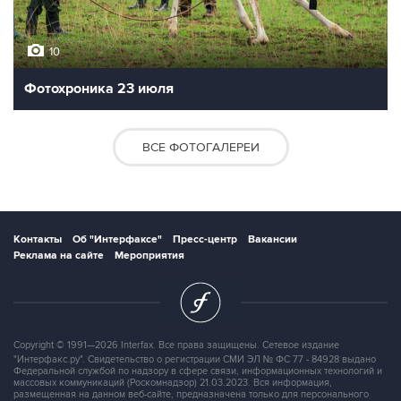
10
Фотохроника 23 июля
ВСЕ ФОТОГАЛЕРЕИ
Контакты
Об "Интерфаксе"
Пресс-центр
Вакансии
Реклама на сайте
Мероприятия
Copyright © 1991—2026 Interfax. Все права защищены. Сетевое издание
"Интерфакс.ру". Свидетельство о регистрации СМИ ЭЛ № ФС 77 - 84928 выдано
Федеральной службой по надзору в сфере связи, информационных технологий и
массовых коммуникаций (Роскомнадзор) 21.03.2023. Вся информация,
размещенная на данном веб-сайте, предназначена только для персонального