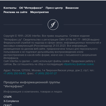
Контакты
Об "Интерфаксе"
Пресс-центр
Вакансии
Реклама на сайте
Мероприятия
Copyright © 1991—2026 Interfax. Все права защищены. Сетевое издание
"Интерфакс.ру". Свидетельство о регистрации СМИ ЭЛ № ФС 77 - 84928 выдано
Федеральной службой по надзору в сфере связи, информационных технологий и
массовых коммуникаций (Роскомнадзор) 21.03.2023. Вся информация,
размещенная на данном веб-сайте, предназначена только для персонального
пользования и не подлежит дальнейшему воспроизведению и/или
распространению в какой-либо форме, иначе как с письменного разрешения
Интерфакса.
Сайт Interfax.ru (далее – сайт) использует файлы cookie. Продолжая работу с
сайтом, Вы соглашаетесь на сбор и последующую
обработку файлов cookie
.
Адрес: Россия, 127006, Москва, 1-я Тверская-Ямская улица, дом 2, стр.1, тел.:
+7 (499) 250-98-40
, факс:
+7 (499) 250-97-27
Продукты информационной группы
"Интерфакс"
Информация о компаниях, товарах и людях
СПАРК
X-Compliance
СКАУТ