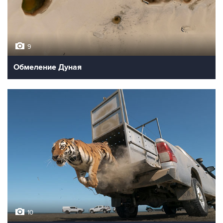
9
Обмеление Дуная
10