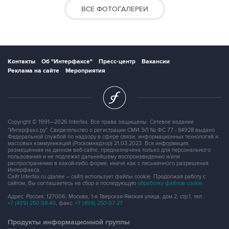
ВСЕ ФОТОГАЛЕРЕИ
Контакты
Об "Интерфаксе"
Пресс-центр
Вакансии
Реклама на сайте
Мероприятия
Copyright © 1991—2026 Interfax. Все права защищены. Сетевое издание
"Интерфакс.ру". Свидетельство о регистрации СМИ ЭЛ № ФС 77 - 84928 выдано
Федеральной службой по надзору в сфере связи, информационных технологий и
массовых коммуникаций (Роскомнадзор) 21.03.2023. Вся информация,
размещенная на данном веб-сайте, предназначена только для персонального
пользования и не подлежит дальнейшему воспроизведению и/или
распространению в какой-либо форме, иначе как с письменного разрешения
Интерфакса.
Сайт Interfax.ru (далее – сайт) использует файлы cookie. Продолжая работу с
сайтом, Вы соглашаетесь на сбор и последующую
обработку файлов cookie
.
Адрес: Россия, 127006, Москва, 1-я Тверская-Ямская улица, дом 2, стр.1, тел.:
+7 (499) 250-98-40
, факс:
+7 (499) 250-97-27
Продукты информационной группы