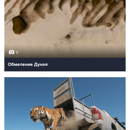
9
Обмеление Дуная