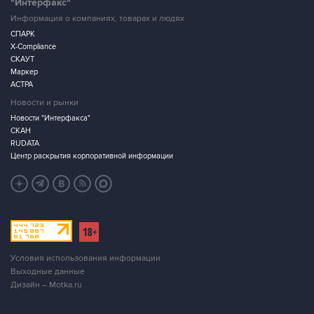
"Интерфакс"
Информация о компаниях, товарах и людях
СПАРК
X-Compliance
СКАУТ
Маркер
АСТРА
Новости и рынки
Новости "Интерфакса"
СКАН
RUDATA
Центр раскрытия корпоративной информации
Условия использования информации
Выходные данные
Дизайн – Motka.ru