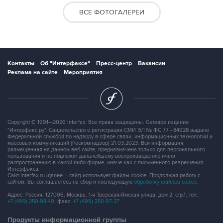
ВСЕ ФОТОГАЛЕРЕИ
Контакты
Об "Интерфаксе"
Пресс-центр
Вакансии
Реклама на сайте
Мероприятия
Copyright © 1991—2026 Interfax. Все права защищены. Сетевое издание
"Интерфакс.ру". Свидетельство о регистрации СМИ ЭЛ № ФС 77 - 84928 выдано
Федеральной службой по надзору в сфере связи, информационных технологий и
массовых коммуникаций (Роскомнадзор) 21.03.2023. Вся информация,
размещенная на данном веб-сайте, предназначена только для персонального
пользования и не подлежит дальнейшему воспроизведению и/или
распространению в какой-либо форме, иначе как с письменного разрешения
Интерфакса.
Сайт Interfax.ru (далее – сайт) использует файлы cookie. Продолжая работу с
сайтом, Вы соглашаетесь на сбор и последующую
обработку файлов cookie
.
Адрес: Россия, 127006, Москва, 1-я Тверская-Ямская улица, дом 2, стр.1, тел.:
+7 (499) 250-98-40
, факс:
+7 (499) 250-97-27
Продукты информационной группы