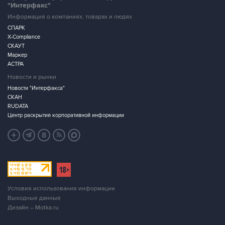
"Интерфакс"
Информация о компаниях, товарах и людях
СПАРК
X-Compliance
СКАУТ
Маркер
АСТРА
Новости и рынки
Новости "Интерфакса"
СКАН
RUDATA
Центр раскрытия корпоративной информации
Условия использования информации
Выходные данные
Дизайн – Motka.ru