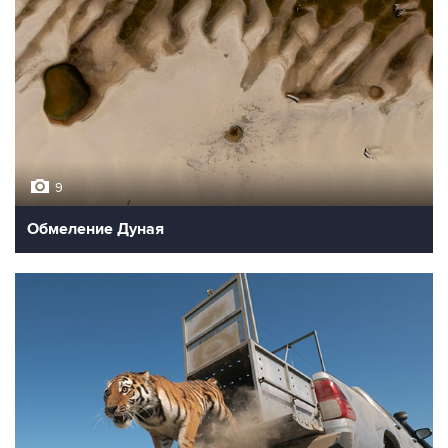
9
Обмеление Дуная