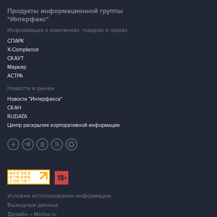
Продукты информационной группы
"Интерфакс"
Информация о компаниях, товарах и людях
СПАРК
X-Compliance
СКАУТ
Маркер
АСТРА
Новости и рынки
Новости "Интерфакса"
СКАН
RUDATA
Центр раскрытия корпоративной информации
Условия использования информации
Выходные данные
Дизайн – Motka.ru