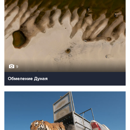
9
Обмеление Дуная