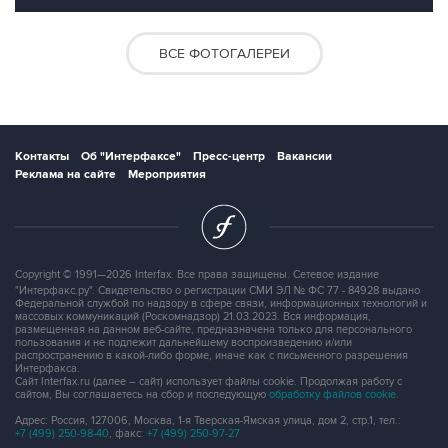
ВСЕ ФОТОГАЛЕРЕИ
Контакты
Об "Интерфаксе"
Пресс-центр
Вакансии
Реклама на сайте
Мероприятия
Copyright © 1991—2026 Interfax. Все права защищены. Сетевое издание
"Интерфакс.ру". Свидетельство о регистрации СМИ ЭЛ № ФС 77 - 84928 выдано
Федеральной службой по надзору в сфере связи, информационных технологий и
массовых коммуникаций (Роскомнадзор) 21.03.2023. Вся информация,
размещенная на данном веб-сайте, предназначена только для персонального
пользования и не подлежит дальнейшему воспроизведению и/или
распространению в какой-либо форме, иначе как с письменного разрешения
Интерфакса.
Сайт Interfax.ru (далее – сайт) использует файлы cookie. Продолжая работу с
сайтом, Вы соглашаетесь на сбор и последующую
обработку файлов cookie
.
Адрес: Россия, 127006, Москва, 1-я Тверская-Ямская улица, дом 2, стр.1, тел.:
+7 (499) 250-98-40
, факс:
+7 (499) 250-97-27