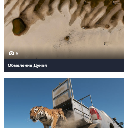
9
Обмеление Дуная