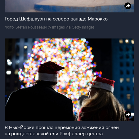
Город Шефшауэн на северо-западе Марокко
Фото: Stefan Rousseau/PA Images via Getty Images
В Нью-Йорке прошла церемония зажжения огней
на рождественской ели Рокфеллер-центра