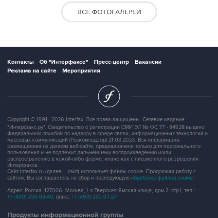
ВСЕ ФОТОГАЛЕРЕИ
Контакты
Об "Интерфаксе"
Пресс-центр
Вакансии
Реклама на сайте
Мероприятия
Copyright © 1991—2026 Interfax. Все права защищены. Сетевое издание
"Интерфакс.ру". Свидетельство о регистрации СМИ ЭЛ № ФС 77 - 84928 выдано
Федеральной службой по надзору в сфере связи, информационных технологий и
массовых коммуникаций (Роскомнадзор) 21.03.2023. Вся информация,
размещенная на данном веб-сайте, предназначена только для персонального
пользования и не подлежит дальнейшему воспроизведению и/или
распространению в какой-либо форме, иначе как с письменного разрешения
Интерфакса.
Сайт Interfax.ru (далее – сайт) использует файлы cookie. Продолжая работу с
сайтом, Вы соглашаетесь на сбор и последующую
обработку файлов cookie
.
Адрес: Россия, 127006, Москва, 1-я Тверская-Ямская улица, дом 2, стр.1, тел.:
+7 (499) 250-98-40
, факс:
+7 (499) 250-97-27
Продукты информационной группы