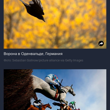
Ворона в Оденвальде, Германия
Фото: Sebastian Gollnow/picture alliance via Getty Images