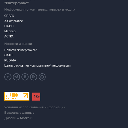
"Интерфакс"
Информация о компаниях, товарах и людях
СПАРК
X-Compliance
СКАУТ
Маркер
АСТРА
Новости и рынки
Новости "Интерфакса"
СКАН
RUDATA
Центр раскрытия корпоративной информации
Условия использования информации
Выходные данные
Дизайн – Motka.ru