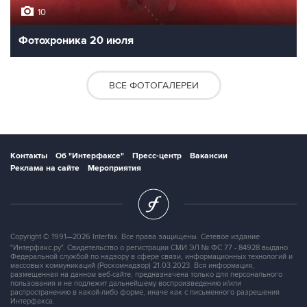
10
Фотохроника 20 июля
ВСЕ ФОТОГАЛЕРЕИ
Контакты
Об "Интерфаксе"
Пресс-центр
Вакансии
Реклама на сайте
Мероприятия
Copyright © 1991—2026 Interfax. Все права защищены. Сетевое издание
"Интерфакс.ру". Свидетельство о регистрации СМИ ЭЛ № ФС 77 - 84928 выдано
Федеральной службой по надзору в сфере связи, информационных технологий и
массовых коммуникаций (Роскомнадзор) 21.03.2023. Вся информация,
размещенная на данном веб-сайте, предназначена только для персонального
пользования и не подлежит дальнейшему воспроизведению и/или
распространению в какой-либо форме, иначе как с письменного разрешения
Интерфакса.