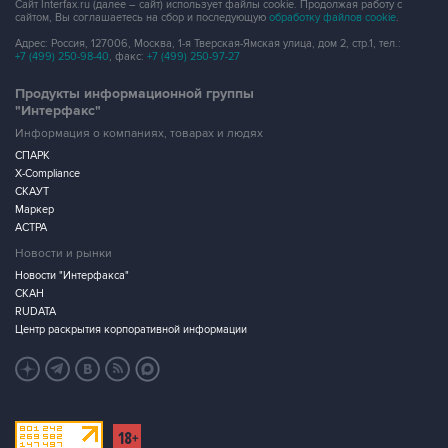
Сайт Interfax.ru (далее – сайт) использует файлы cookie. Продолжая работу с
сайтом, Вы соглашаетесь на сбор и последующую
обработку файлов cookie
.
Адрес: Россия, 127006, Москва, 1-я Тверская-Ямская улица, дом 2, стр.1, тел.:
+7 (499) 250-98-40
, факс:
+7 (499) 250-97-27
Продукты информационной группы
"Интерфакс"
Информация о компаниях, товарах и людях
СПАРК
X-Compliance
СКАУТ
Маркер
АСТРА
Новости и рынки
Новости "Интерфакса"
СКАН
RUDATA
Центр раскрытия корпоративной информации