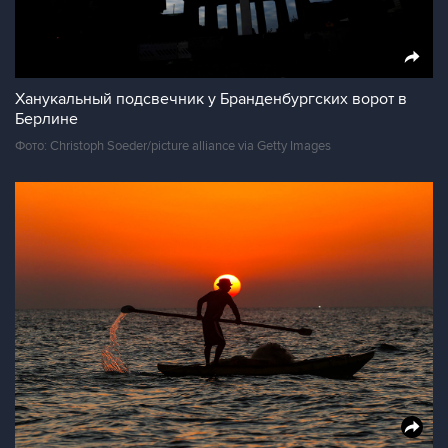
Ханукальный подсвечник у Бранденбургских ворот в
Берлине
Фото: Christoph Soeder/picture alliance via Getty Images