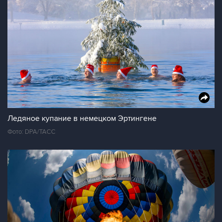
Ледяное купание в немецком Эртингене
Фото: DPA/ТАСС