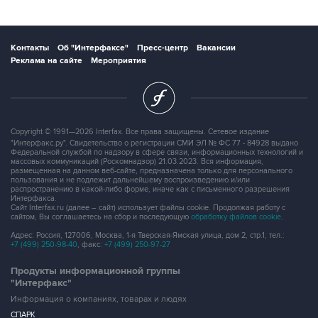
Контакты
Об "Интерфаксе"
Пресс-центр
Вакансии
Реклама на сайте
Мероприятия
Copyright © 1991—2026 Interfax. Все права защищены. Сетевое издание
"Интерфакс.ру". Свидетельство о регистрации СМИ ЭЛ № ФС 77 - 84928 выдано
Федеральной службой по надзору в сфере связи, информационных технологий и
массовых коммуникаций (Роскомнадзор) 21.03.2023. Вся информация,
размещенная на данном веб-сайте, предназначена только для персонального
пользования и не подлежит дальнейшему воспроизведению и/или
распространению в какой-либо форме, иначе как с письменного разрешения
Интерфакса.
Сайт Interfax.ru (далее – сайт) использует файлы cookie. Продолжая работу с
сайтом, Вы соглашаетесь на сбор и последующую
обработку файлов cookie
.
Адрес: Россия, 127006, Москва, 1-я Тверская-Ямская улица, дом 2, стр.1, тел.:
+7 (499) 250-98-40
, факс:
+7 (499) 250-97-27
Продукты информационной группы
"Интерфакс"
Информация о компаниях, товарах и людях
СПАРК