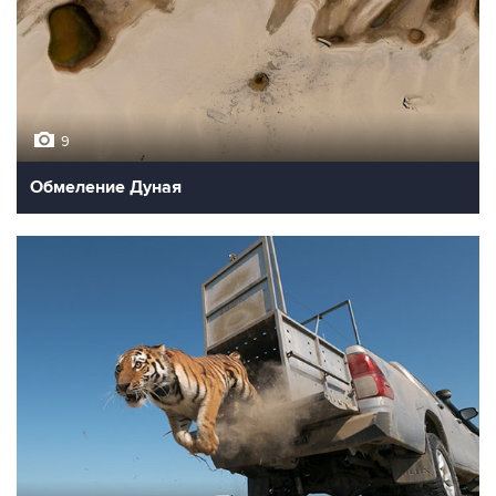
9
Обмеление Дуная