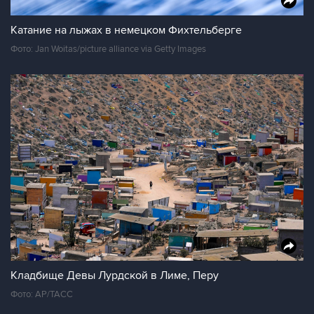
Катание на лыжах в немецком Фихтельберге
Фото: Jan Woitas/picture alliance via Getty Images
Кладбище Девы Лурдской в Лиме, Перу
Фото: AP/ТАСС