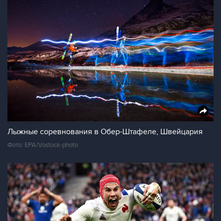
Лыжные соревнования в Обер-Штафеле, Швейцария
Фото: EPA/Vostock-photo