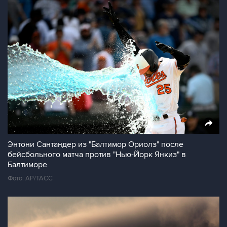
Энтони Сантандер из "Балтимор Ориолз" после
бейсбольного матча против "Нью-Йорк Янкиз" в
Балтиморе
Фото: АР/ТАСС