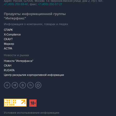
Адрес: Россия, 127006, Москва, 1-я Тверская-Ямская улица, дом 2, стр.1, тел.:
+7 (499) 250-98-40
, факс:
+7 (499) 250-97-27
Продукты информационной группы
"Интерфакс"
Информация о компаниях, товарах и людях
СПАРК
X-Compliance
СКАУТ
Маркер
АСТРА
Новости и рынки
Новости "Интерфакса"
СКАН
RUDATA
Центр раскрытия корпоративной информации
Условия использования информации