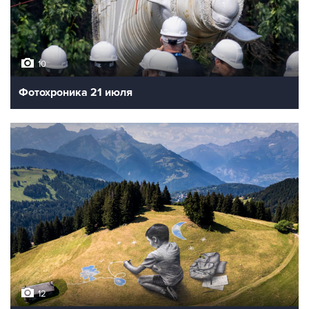
10
Фотохроника 21 июля
12