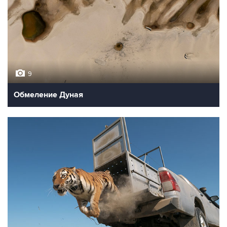
9
Обмеление Дуная