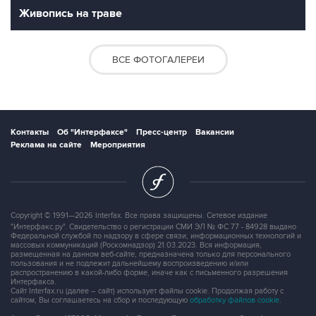
Живопись на траве
ВСЕ ФОТОГАЛЕРЕИ
Контакты
Об "Интерфаксе"
Пресс-центр
Вакансии
Реклама на сайте
Мероприятия
Copyright © 1991—2026 Interfax. Все права защищены. Сетевое издание
"Интерфакс.ру". Свидетельство о регистрации СМИ ЭЛ № ФС 77 - 84928 выдано
Федеральной службой по надзору в сфере связи, информационных технологий и
массовых коммуникаций (Роскомнадзор) 21.03.2023. Вся информация,
размещенная на данном веб-сайте, предназначена только для персонального
пользования и не подлежит дальнейшему воспроизведению и/или
распространению в какой-либо форме, иначе как с письменного разрешения
Интерфакса.
Сайт Interfax.ru (далее – сайт) использует файлы cookie. Продолжая работу с
сайтом, Вы соглашаетесь на сбор и последующую
обработку файлов cookie
.