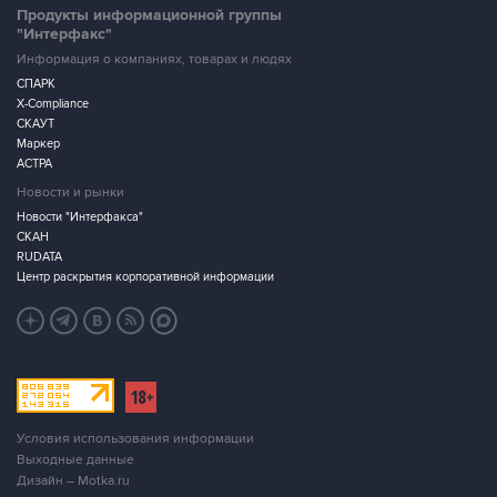
Продукты информационной группы
"Интерфакс"
Информация о компаниях, товарах и людях
СПАРК
X-Compliance
СКАУТ
Маркер
АСТРА
Новости и рынки
Новости "Интерфакса"
СКАН
RUDATA
Центр раскрытия корпоративной информации
Условия использования информации
Выходные данные
Дизайн – Motka.ru