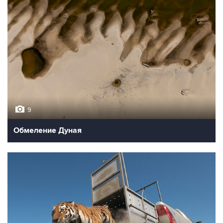
9
Обмеление Дуная