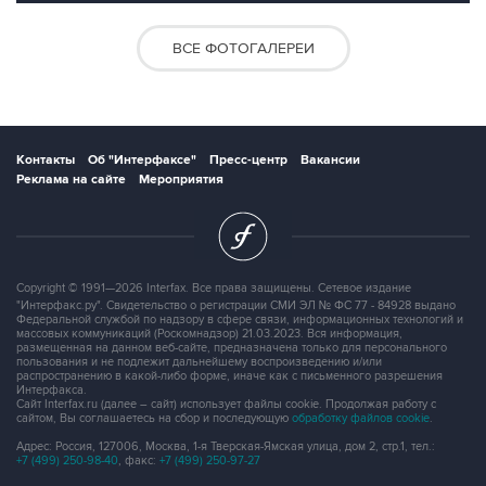
ВСЕ ФОТОГАЛЕРЕИ
Контакты
Об "Интерфаксе"
Пресс-центр
Вакансии
Реклама на сайте
Мероприятия
Copyright © 1991—2026 Interfax. Все права защищены. Сетевое издание
"Интерфакс.ру". Свидетельство о регистрации СМИ ЭЛ № ФС 77 - 84928 выдано
Федеральной службой по надзору в сфере связи, информационных технологий и
массовых коммуникаций (Роскомнадзор) 21.03.2023. Вся информация,
размещенная на данном веб-сайте, предназначена только для персонального
пользования и не подлежит дальнейшему воспроизведению и/или
распространению в какой-либо форме, иначе как с письменного разрешения
Интерфакса.
Сайт Interfax.ru (далее – сайт) использует файлы cookie. Продолжая работу с
сайтом, Вы соглашаетесь на сбор и последующую
обработку файлов cookie
.
Адрес: Россия, 127006, Москва, 1-я Тверская-Ямская улица, дом 2, стр.1, тел.:
+7 (499) 250-98-40
, факс:
+7 (499) 250-97-27