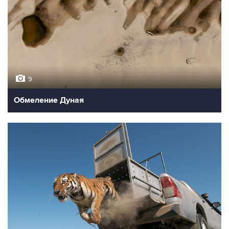
9
Обмеление Дуная