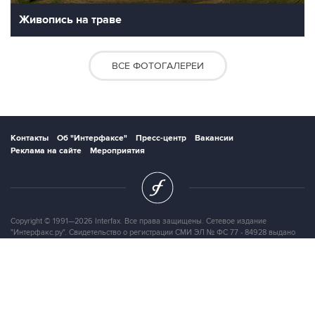
Живопись на траве
ВСЕ ФОТОГАЛЕРЕИ
Контакты
Об "Интерфаксе"
Пресс-центр
Вакансии
Реклама на сайте
Мероприятия
Copyright © 1991—2026 Interfax. Все права защищены. Сетевое издание
"Интерфакс.ру". Свидетельство о регистрации СМИ ЭЛ № ФС 77 - 84928 выдано
Федеральной службой по надзору в сфере связи, информационных технологий и
массовых коммуникаций (Роскомнадзор) 21.03.2023. Вся информация,
размещенная на данном веб-сайте, предназначена только для персонального
пользования и не подлежит дальнейшему воспроизведению и/или
распространению в какой-либо форме, иначе как с письменного разрешения
Интерфакса.
Сайт Interfax.ru (далее – сайт) использует файлы cookie. Продолжая работу с
сайтом, Вы соглашаетесь на сбор и последующую
обработку файлов cookie
.