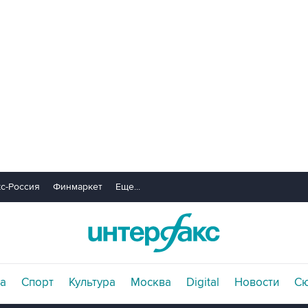
с-Россия
Финмаркет
Еще...
а
Спорт
Культура
Москва
Digital
Новости
С