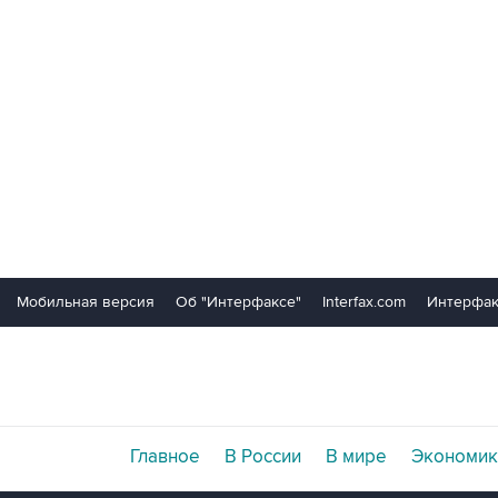
Мобильная версия
Об "Интерфаксе"
Interfax.com
Интерфак
Главное
В России
В мире
Экономик