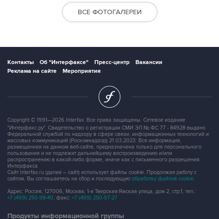
ВСЕ ФОТОГАЛЕРЕИ
Контакты
Об "Интерфаксе"
Пресс-центр
Вакансии
Реклама на сайте
Мероприятия
Copyright © 1991—2026 Interfax. Все права защищены. Сетевое издание
"Интерфакс.ру". Свидетельство о регистрации СМИ ЭЛ № ФС 77 - 84928 выдано
Федеральной службой по надзору в сфере связи, информационных технологий и
массовых коммуникаций (Роскомнадзор) 21.03.2023. Вся информация,
размещенная на данном веб-сайте, предназначена только для персонального
пользования и не подлежит дальнейшему воспроизведению и/или
распространению в какой-либо форме, иначе как с письменного разрешения
Интерфакса.
Сайт Interfax.ru (далее – сайт) использует файлы cookie. Продолжая работу с
сайтом, Вы соглашаетесь на сбор и последующую
обработку файлов cookie
.
Адрес: Россия, 127006, Москва, 1-я Тверская-Ямская улица, дом 2, стр.1, тел.:
+7 (499) 250-98-40
, факс:
+7 (499) 250-97-27
Продукты информационной группы