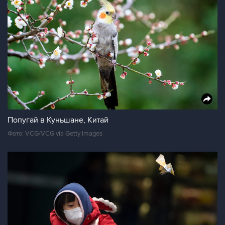
Попугай в Куньшане, Китай
Фото: VCG/VCG via Getty Images