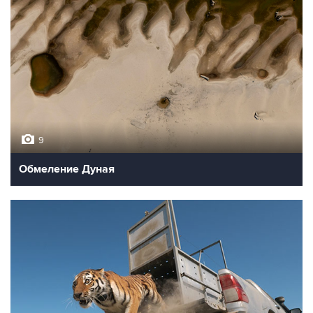
9
Обмеление Дуная