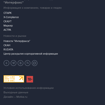
"Интерфакс"
Информация о компаниях, товарах и людях
СПАРК
X-Compliance
СКАУТ
Маркер
АСТРА
Новости и рынки
Новости "Интерфакса"
СКАН
RUDATA
Центр раскрытия корпоративной информации
Условия использования информации
Выходные данные
Дизайн – Motka.ru