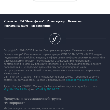
Контакты
Об "Интерфаксе"
Пресс-центр
Вакансии
Реклама на сайте
Мероприятия
Copyright © 1991—2026 Interfax. Все права защищены. Сетевое издание
"Интерфакс.ру". Свидетельство о регистрации СМИ ЭЛ № ФС 77 - 84928 выдано
Федеральной службой по надзору в сфере связи, информационных технологий и
массовых коммуникаций (Роскомнадзор) 21.03.2023. Вся информация,
размещенная на данном веб-сайте, предназначена только для персонального
пользования и не подлежит дальнейшему воспроизведению и/или
распространению в какой-либо форме, иначе как с письменного разрешения
Интерфакса.
Сайт Interfax.ru (далее – сайт) использует файлы cookie. Продолжая работу с
сайтом, Вы соглашаетесь на сбор и последующую
обработку файлов cookie
.
Адрес: Россия, 127006, Москва, 1-я Тверская-Ямская улица, дом 2, стр.1, тел.:
+7 (499) 250-98-40
, факс:
+7 (499) 250-97-27
Продукты информационной группы
"Интерфакс"
Информация о компаниях, товарах и людях