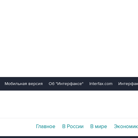
Мобильная версия
Об "Интерфаксе"
Interfax.com
Интерфак
Главное
В России
В мире
Экономик