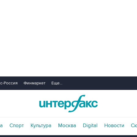
с-Россия
Финмаркет
Еще...
а
Спорт
Культура
Москва
Digital
Новости
С