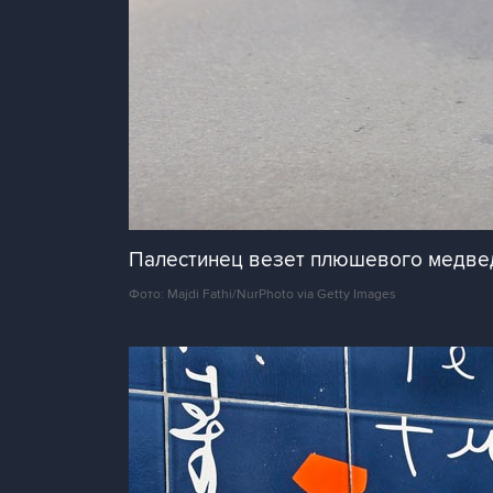
Палестинец везет плюшевого медвед
Фото: Majdi Fathi/NurPhoto via Getty Images