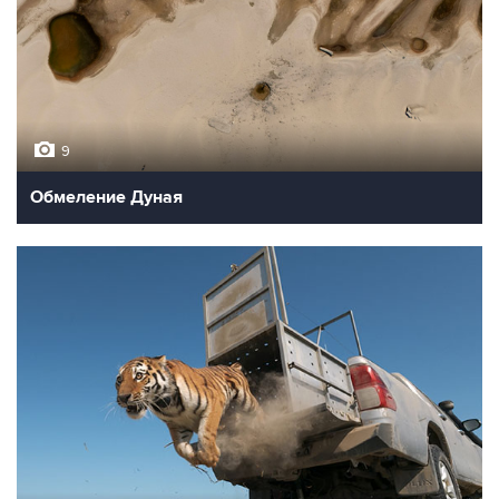
9
Обмеление Дуная