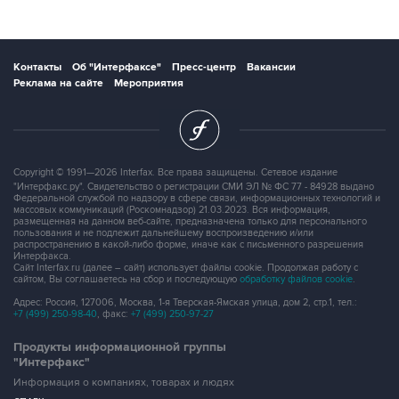
Контакты
Об "Интерфаксе"
Пресс-центр
Вакансии
Реклама на сайте
Мероприятия
Copyright © 1991—2026 Interfax. Все права защищены. Сетевое издание
"Интерфакс.ру". Свидетельство о регистрации СМИ ЭЛ № ФС 77 - 84928 выдано
Федеральной службой по надзору в сфере связи, информационных технологий и
массовых коммуникаций (Роскомнадзор) 21.03.2023. Вся информация,
размещенная на данном веб-сайте, предназначена только для персонального
пользования и не подлежит дальнейшему воспроизведению и/или
распространению в какой-либо форме, иначе как с письменного разрешения
Интерфакса.
Сайт Interfax.ru (далее – сайт) использует файлы cookie. Продолжая работу с
сайтом, Вы соглашаетесь на сбор и последующую
обработку файлов cookie
.
Адрес: Россия, 127006, Москва, 1-я Тверская-Ямская улица, дом 2, стр.1, тел.:
+7 (499) 250-98-40
, факс:
+7 (499) 250-97-27
Продукты информационной группы
"Интерфакс"
Информация о компаниях, товарах и людях