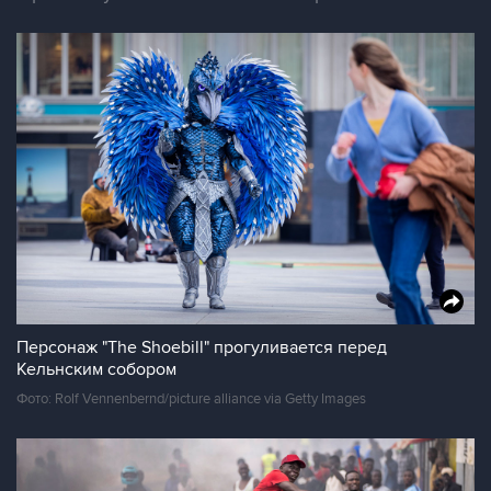
Персонаж "The Shoebill" прогуливается перед
Кельнским собором
Фото: Rolf Vennenbernd/picture alliance via Getty Images