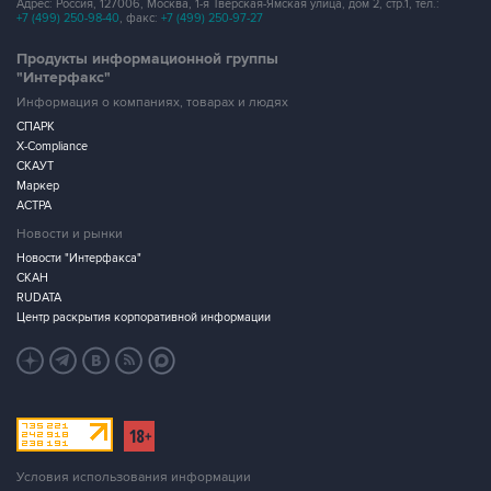
Адрес: Россия, 127006, Москва, 1-я Тверская-Ямская улица, дом 2, стр.1, тел.:
+7 (499) 250-98-40
, факс:
+7 (499) 250-97-27
Продукты информационной группы
"Интерфакс"
Информация о компаниях, товарах и людях
СПАРК
X-Compliance
СКАУТ
Маркер
АСТРА
Новости и рынки
Новости "Интерфакса"
СКАН
RUDATA
Центр раскрытия корпоративной информации
Условия использования информации