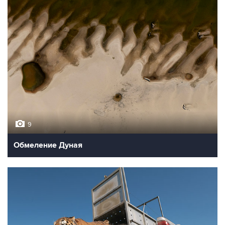
9
Обмеление Дуная