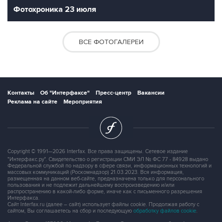
Фотохроника 23 июля
ВСЕ ФОТОГАЛЕРЕИ
Контакты
Об "Интерфаксе"
Пресс-центр
Вакансии
Реклама на сайте
Мероприятия
Copyright © 1991—2026 Interfax. Все права защищены. Сетевое издание
"Интерфакс.ру". Свидетельство о регистрации СМИ ЭЛ № ФС 77 - 84928 выдано
Федеральной службой по надзору в сфере связи, информационных технологий и
массовых коммуникаций (Роскомнадзор) 21.03.2023. Вся информация,
размещенная на данном веб-сайте, предназначена только для персонального
пользования и не подлежит дальнейшему воспроизведению и/или
распространению в какой-либо форме, иначе как с письменного разрешения
Интерфакса.
Сайт Interfax.ru (далее – сайт) использует файлы cookie. Продолжая работу с
сайтом, Вы соглашаетесь на сбор и последующую
обработку файлов cookie
.