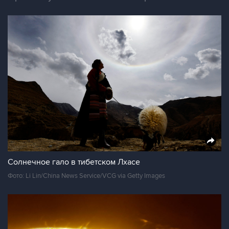
Солнечное гало в тибетском Лхасе
Фото: Li Lin/China News Service/VCG via Getty Images