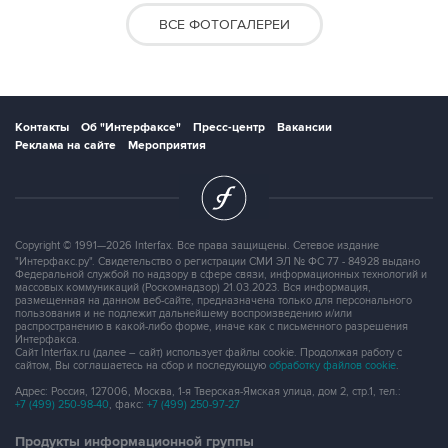
ВСЕ ФОТОГАЛЕРЕИ
Контакты
Об "Интерфаксе"
Пресс-центр
Вакансии
Реклама на сайте
Мероприятия
Copyright © 1991—2026 Interfax. Все права защищены. Сетевое издание
"Интерфакс.ру". Свидетельство о регистрации СМИ ЭЛ № ФС 77 - 84928 выдано
Федеральной службой по надзору в сфере связи, информационных технологий и
массовых коммуникаций (Роскомнадзор) 21.03.2023. Вся информация,
размещенная на данном веб-сайте, предназначена только для персонального
пользования и не подлежит дальнейшему воспроизведению и/или
распространению в какой-либо форме, иначе как с письменного разрешения
Интерфакса.
Сайт Interfax.ru (далее – сайт) использует файлы cookie. Продолжая работу с
сайтом, Вы соглашаетесь на сбор и последующую
обработку файлов cookie
.
Адрес: Россия, 127006, Москва, 1-я Тверская-Ямская улица, дом 2, стр.1, тел.:
+7 (499) 250-98-40
, факс:
+7 (499) 250-97-27
Продукты информационной группы