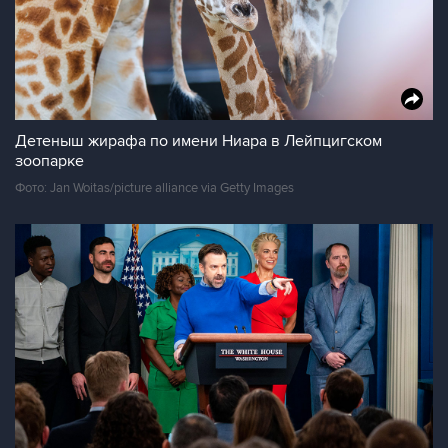
Детеныш жирафа по имени Ниара в Лейпцигском
зоопарке
Фото: Jan Woitas/picture alliance via Getty Images