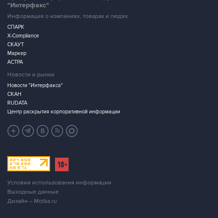
"Интерфакс"
Информация о компаниях, товарах и людях
СПАРК
X-Compliance
СКАУТ
Маркер
АСТРА
Новости и рынки
Новости "Интерфакса"
СКАН
RUDATA
Центр раскрытия корпоративной информации
Условия использования информации
Выходные данные
Дизайн – Motka.ru