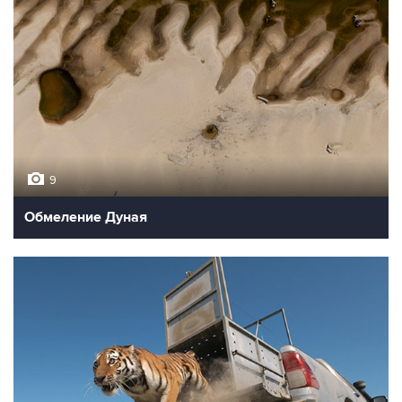
9
Обмеление Дуная