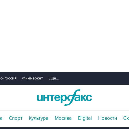
с-Россия
Финмаркет
Еще...
а
Спорт
Культура
Москва
Digital
Новости
С