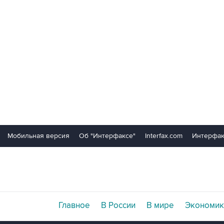
Мобильная версия
Об "Интерфаксе"
Interfax.com
Интерфак
Главное
В России
В мире
Экономик