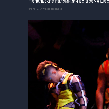
Непальские паломники во время шес
Фото: EPA/Vostock-photo